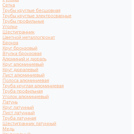
Сетка
Трубы круглые бесшовная
Трубы круглые электросварные
Трубы профильные
Уголки
Шестигранник
Цветной металлопрокат
Бронза
Круг бронзовый
Втулка бронзовая
Алюминий и дюраль
Круг алюминиевый
Круг дюралевый
Лист алюминиевый
Полоса алюминиевая
Труба круглая алюминиевая
Труба профильная
Уголок алюминиевый
Латунь
Круг латунный
Лист латунный
Труба латунная
Шестигранник латунный
Медь