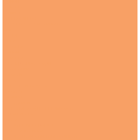
Шайбы
Шпильки
Шплинт
Оцинкованные
Анкерные болты клиновые
Болт
Винты
Гайки
Заклепки
Шайбы
Шпильки
Регулируемые опоры
О компании
Новости
Статьи
Наше производство
Проекты
Вакансии
Сотрудники
Политика конфиденциальности
Сертификаты
Услуги
Резка металлопроката
Рубка гильотиной
Резка ленточнопильным станком