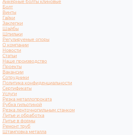
Анкерные болты клиновые
Болт
Винты
Гайки
Заклепки
Шайбы
Шпильки
Регулируемые опоры
О компании
Новости
Статьи
Наше производство
Проекты
Вакансии
Сотрудники
Политика конфиденциальности
Сертификаты
Услуги
Резка металлопроката
Рубка гильотиной
Резка ленточнопильным станком
Литье и обработка
Литье в формы
Ремонт труб
Штамповка металла