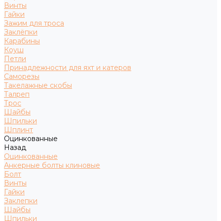
Винты
Гайки
Зажим для троса
Заклёпки
Карабины
Коуш
Петли
Принадлежности для яхт и катеров
Саморезы
Такелажные скобы
Талреп
Трос
Шайбы
Шпильки
Шплинт
Оцинкованные
Назад
Оцинкованные
Анкерные болты клиновые
Болт
Винты
Гайки
Заклепки
Шайбы
Шпильки