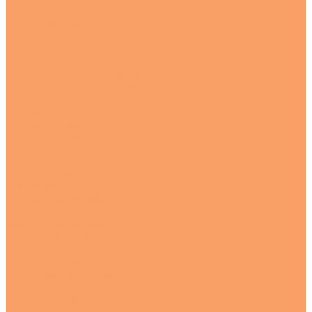
Куски
Перфорированные
Полосы
Рулоны
Сетка
Трубы круглые бесшовная
Трубы круглые электросварные
Трубы профильные
Уголки
Шестигранник
Цветной металлопрокат
Бронза
Круг бронзовый
Втулка бронзовая
Алюминий и дюраль
Круг алюминиевый
Круг дюралевый
Лист алюминиевый
Полоса алюминиевая
Труба круглая алюминиевая
Труба профильная
Уголок алюминиевый
Латунь
Круг латунный