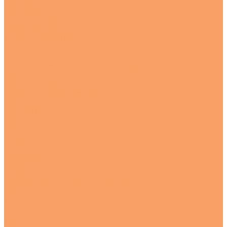
Полосы
Проволока
Сетка сварная
Трубы круглые
Трубы профильные
Уголки
Швеллера
Шестигранник х/к конструкционный калиброванный
Метизы
Нержавеющие
Анкерные болты клиновые
Болты
Вертлюги
Винты
Гайки
Зажим для троса
Заклёпки
Карабины
Коуш
Петли
Принадлежности для яхт и катеров
Саморезы
Такелажные скобы
Талреп
Трос