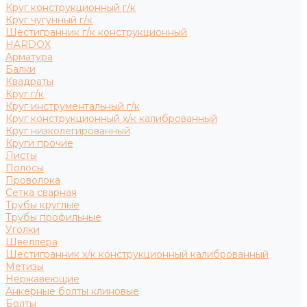
Круг конструкционный г/к
Круг чугунный г/к
Шестигранник г/к конструкционный
HARDOX
Арматура
Балки
Квадраты
Круг г/к
Круг инструментальный г/к
Круг конструкционный х/к калиброванный
Круг низколегированный
Круги прочие
Листы
Полосы
Проволока
Сетка сварная
Трубы круглые
Трубы профильные
Уголки
Швеллера
Шестигранник х/к конструкционный калиброванный
Метизы
Нержавеющие
Анкерные болты клиновые
Болты