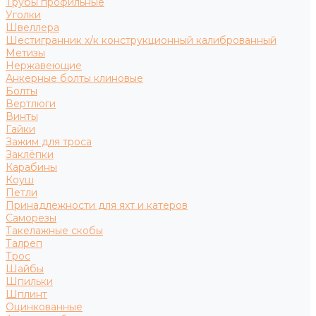
Трубы профильные
Уголки
Швеллера
Шестигранник х/к конструкционный калиброванный
Метизы
Нержавеющие
Анкерные болты клиновые
Болты
Вертлюги
Винты
Гайки
Зажим для троса
Заклёпки
Карабины
Коуш
Петли
Принадлежности для яхт и катеров
Саморезы
Такелажные скобы
Талреп
Трос
Шайбы
Шпильки
Шплинт
Оцинкованные