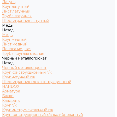
Латунь
Круг латунный
Лист латунный
Труба латунная
Шестигранник латунный
Медь
Назад
Медь
Круг медный
Лист медный
Полоса медная
Труба круглая медная
Черный металлопрокат
Назад
Черный металлопрокат
Круг конструкционный г/к
Круг чугунный г/к
Шестигранник г/к конструкционный
HARDOX
Арматура
Балки
Квадраты
Круг г/к
Круг инструментальный г/к
Круг конструкционный х/к калиброванный