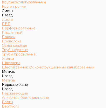
Круг низколегированный
Круги прочие
Листы
Назад
Листы
ПВЛ
Перфорированные
Рифленный
Полосы
Проволока
Сетка сварная
Трубы круглые
Трубы профильные
Уголки
Швеллера
Шестигранник х/к конструкционный калиброванный
Метизы
Назад
Метизы
Нержавеющие
Назад
Нержавеющие
Анкерные болты клиновые
Болты
Вертлюги