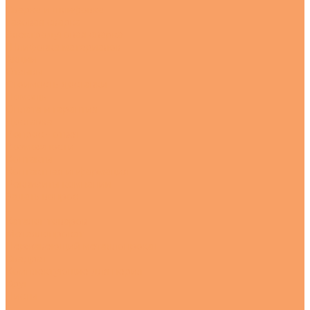
Сварка и шлифовка
Газовая сварка
Электродуговая сварка
Шлифовка материалов
Акции
Отзывы
Стоимость доставки
Помощь
Оплата и гарантия
Доставка
Вопрос - ответ
Возможности
Контакты
Контактная информация
Реквизиты компании
Задать вопрос
...
Каталог товаров
Металлопрокат
Нержавеющий металлопрокат
Квадрат
Комплектующие для перил
Круг
Листы
---