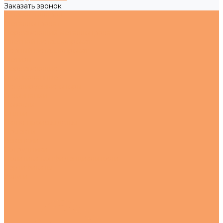
Заказать звонок
Каталог товаров
Металлопрокат
Нержавеющий металлопрокат
Цветной металлопрокат
Черный металлопрокат
Метизы
Нержавеющие
Оцинкованные
Регулируемые опоры
О компании
Новости
Статьи
Наше производство
Проекты
Вакансии
Сотрудники
Политика конфиденциальности
Сертификаты
Услуги