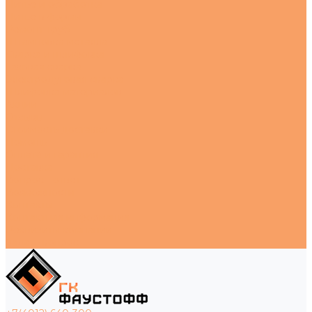
Литье и обработка
Литье в формы
Ремонт труб
Штамповка металла
Сварка и шлифовка
Газовая сварка
Электродуговая сварка
Шлифовка материалов
Акции
Отзывы
Стоимость доставки
Помощь
Оплата и гарантия
Доставка
Вопрос - ответ
Возможности
Контакты
Контактная информация
Реквизиты компании
Задать вопрос