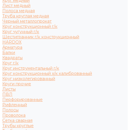
Круг медный
Лист медный
Полоса медная
Труба круглая медная
Черный металлопрокат
Круг конструкционный г/к
Круг чугунный г/к
Шестигранник г/к конструкционный
HARDOX
Арматура
Балки
Квадраты
Круг г/к
Круг инструментальный г/к
Круг конструкционный х/к калиброванный
Круг низколегированный
Круги прочие
Листы
ПВЛ
Перфорированные
Рифленный
Полосы
Проволока
Сетка сварная
Трубы круглые