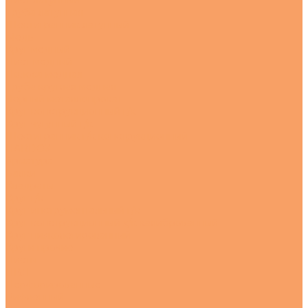
Лист латунный
Труба латунная
Шестигранник латунный
Медь
Круг медный
Лист медный
Полоса медная
Труба круглая медная
Черный металлопрокат
Круг конструкционный г/к
Круг чугунный г/к
Шестигранник г/к конструкционный
HARDOX
Арматура
Балки
Квадраты
Круг г/к
Круг инструментальный г/к
Круг конструкционный х/к калиброванный
Круг низколегированный
Круги прочие
Листы
ПВЛ
Перфорированные
Рифленный