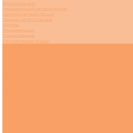
Металлопрокат
Нержавеющий металлопрокат
Цветной металлопрокат
Черный металлопрокат
Метизы
Нержавеющие
Оцинкованные
Регулируемые опоры
О компании
Новости
Статьи
Наше производство
Проекты
Вакансии
Сотрудники
Политика конфиденциальности
Сертификаты
Услуги