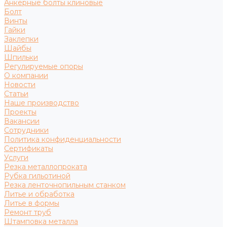
Анкерные болты клиновые
Болт
Винты
Гайки
Заклепки
Шайбы
Шпильки
Регулируемые опоры
О компании
Новости
Статьи
Наше производство
Проекты
Вакансии
Сотрудники
Политика конфиденциальности
Сертификаты
Услуги
Резка металлопроката
Рубка гильотиной
Резка ленточнопильным станком
Литье и обработка
Литье в формы
Ремонт труб
Штамповка металла