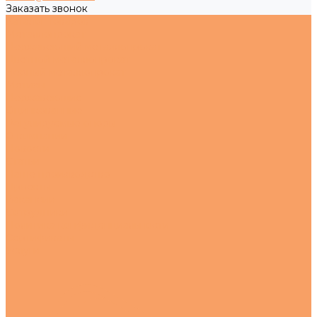
Заказать звонок
Каталог товаров
Металлопрокат
Нержавеющий металлопрокат
Цветной металлопрокат
Черный металлопрокат
Метизы
Нержавеющие
Оцинкованные
Регулируемые опоры
О компании
Новости
Статьи
Наше производство
Проекты
Вакансии
Сотрудники
Политика конфиденциальности
Сертификаты
Услуги