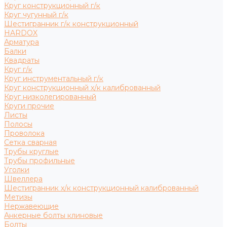
Круг конструкционный г/к
Круг чугунный г/к
Шестигранник г/к конструкционный
HARDOX
Арматура
Балки
Квадраты
Круг г/к
Круг инструментальный г/к
Круг конструкционный х/к калиброванный
Круг низколегированный
Круги прочие
Листы
Полосы
Проволока
Сетка сварная
Трубы круглые
Трубы профильные
Уголки
Швеллера
Шестигранник х/к конструкционный калиброванный
Метизы
Нержавеющие
Анкерные болты клиновые
Болты