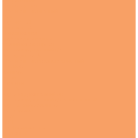
Лист латунный
Труба латунная
Шестигранник латунный
Медь
Круг медный
Лист медный
Полоса медная
Труба круглая медная
Черный металлопрокат
Круг конструкционный г/к
Круг чугунный г/к
Шестигранник г/к конструкционный
HARDOX
Арматура
Балки
Квадраты
Круг г/к
Круг инструментальный г/к
Круг конструкционный х/к калиброванный
Круг низколегированный
Круги прочие
Листы
ПВЛ
Перфорированные
Рифленный