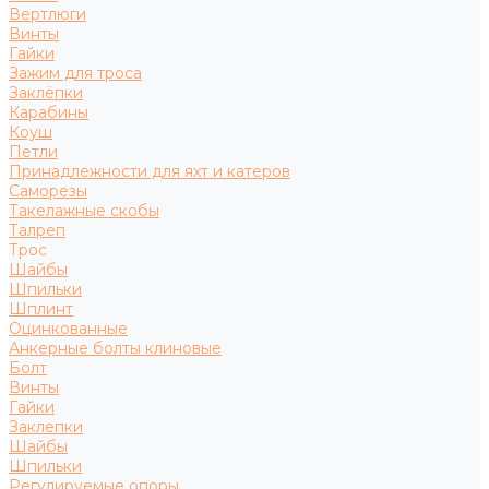
Вертлюги
Винты
Гайки
Зажим для троса
Заклёпки
Карабины
Коуш
Петли
Принадлежности для яхт и катеров
Саморезы
Такелажные скобы
Талреп
Трос
Шайбы
Шпильки
Шплинт
Оцинкованные
Анкерные болты клиновые
Болт
Винты
Гайки
Заклепки
Шайбы
Шпильки
Регулируемые опоры