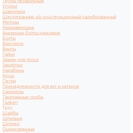
Трубы профильные
Уголки
Швеллера
Шестигранник х/к конструкционный калиброванный
Метизы
Нержавеющие
Анкерные болты клиновые
Болты
Вертлюги
Винты
Гайки
Зажим для троса
Заклёпки
Карабины
Коуш
Петли
Принадлежности для яхт и катеров
Саморезы
Такелажные скобы
Талреп
Трос
Шайбы
Шпильки
Шплинт
Оцинкованные