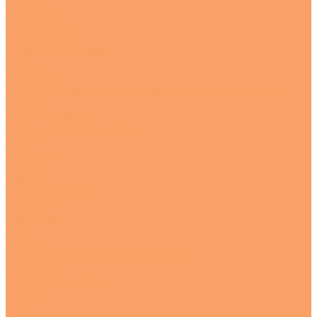
Полосы
Проволока
Сетка сварная
Трубы круглые
Трубы профильные
Уголки
Швеллера
Шестигранник х/к конструкционный калиброванный
Метизы
Нержавеющие
Анкерные болты клиновые
Болты
Вертлюги
Винты
Гайки
Зажим для троса
Заклёпки
Карабины
Коуш
Петли
Принадлежности для яхт и катеров
Саморезы
Такелажные скобы
Талреп
Трос