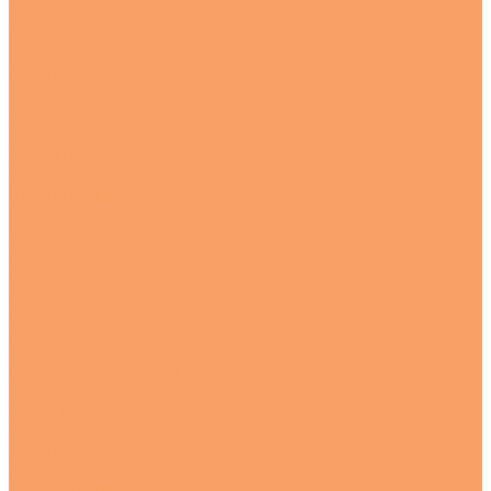
Куски
Перфорированные
Полосы
Рулоны
Сетка
Трубы круглые бесшовная
Трубы круглые электросварные
Трубы профильные
Уголки
Шестигранник
Цветной металлопрокат
Бронза
Круг бронзовый
Втулка бронзовая
Алюминий и дюраль
Круг алюминиевый
Круг дюралевый
Лист алюминиевый
Полоса алюминиевая
Труба круглая алюминиевая
Труба профильная
Уголок алюминиевый
Латунь
Круг латунный