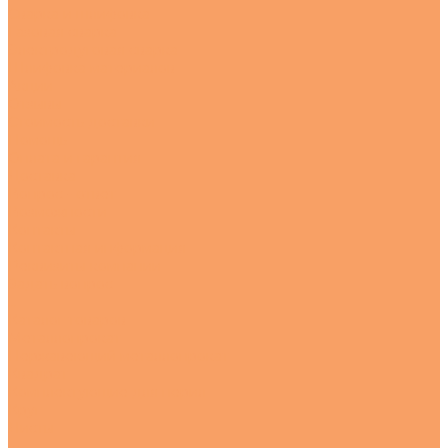
Сварка и шлифовка
Газовая сварка
Электродуговая сварка
Шлифовка материалов
Акции
Отзывы
Стоимость доставки
Помощь
Оплата и гарантия
Доставка
Вопрос - ответ
Возможности
Контакты
Контактная информация
Реквизиты компании
Задать вопрос
...
Каталог товаров
Металлопрокат
Нержавеющий металлопрокат
Квадрат
Комплектующие для перил
Круг
Листы
---