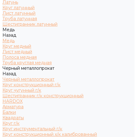
Латунь
Круг латунный
Лист латунный
Труба латунная
Шестигранник латунный
Медь
Назад
Медь
Круг медный
Лист медный
Полоса медная
Труба круглая медная
Черный металлопрокат
Назад
Черный металлопрокат
Круг конструкционный г/к
Круг чугунный г/к
Шестигранник г/к конструкционный
HARDOX
Арматура
Балки
Квадраты
Круг г/к
Круг инструментальный г/к
Круг конструкционный х/к калиброванный