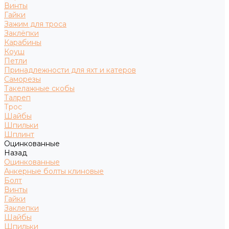
Винты
Гайки
Зажим для троса
Заклёпки
Карабины
Коуш
Петли
Принадлежности для яхт и катеров
Саморезы
Такелажные скобы
Талреп
Трос
Шайбы
Шпильки
Шплинт
Оцинкованные
Назад
Оцинкованные
Анкерные болты клиновые
Болт
Винты
Гайки
Заклепки
Шайбы
Шпильки