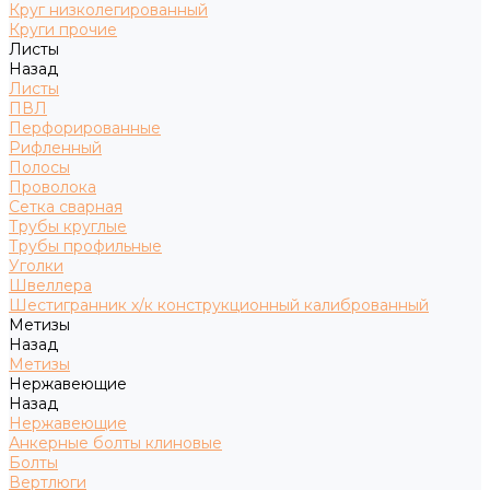
Круг низколегированный
Круги прочие
Листы
Назад
Листы
ПВЛ
Перфорированные
Рифленный
Полосы
Проволока
Сетка сварная
Трубы круглые
Трубы профильные
Уголки
Швеллера
Шестигранник х/к конструкционный калиброванный
Метизы
Назад
Метизы
Нержавеющие
Назад
Нержавеющие
Анкерные болты клиновые
Болты
Вертлюги