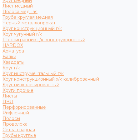
Круг медный
Лист медный
Полоса медная
Труба круглая медная
Черный металлопрокат
Круг конструкционный г/к
Круг чугунный г/к
Шестигранник г/к конструкционный
HARDOX
Арматура
Балки
Квадраты
Круг г/к
Круг инструментальный г/к
Круг конструкционный х/к калиброванный
Круг низколегированный
Круги прочие
Листы
ПВЛ
Перфорированные
Рифленный
Полосы
Проволока
Сетка сварная
Трубы круглые