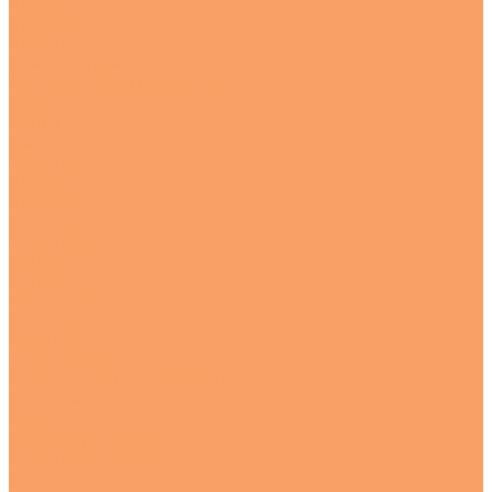
Шайбы
Шпильки
Шплинт
Оцинкованные
Анкерные болты клиновые
Болт
Винты
Гайки
Заклепки
Шайбы
Шпильки
Регулируемые опоры
О компании
Новости
Статьи
Наше производство
Проекты
Вакансии
Сотрудники
Политика конфиденциальности
Сертификаты
Услуги
Резка металлопроката
Рубка гильотиной
Резка ленточнопильным станком