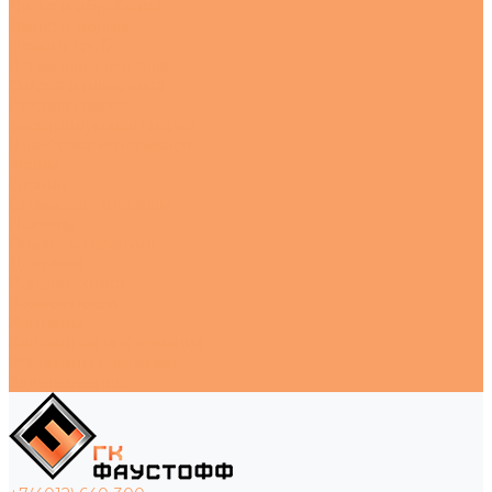
Литье и обработка
Литье в формы
Ремонт труб
Штамповка металла
Сварка и шлифовка
Газовая сварка
Электродуговая сварка
Шлифовка материалов
Акции
Отзывы
Стоимость доставки
Помощь
Оплата и гарантия
Доставка
Вопрос - ответ
Возможности
Контакты
Контактная информация
Реквизиты компании
Задать вопрос