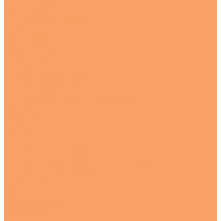
Лист латунный
Труба латунная
Шестигранник латунный
Медь
Круг медный
Лист медный
Полоса медная
Труба круглая медная
Черный металлопрокат
Круг конструкционный г/к
Круг чугунный г/к
Шестигранник г/к конструкционный
HARDOX
Арматура
Балки
Квадраты
Круг г/к
Круг инструментальный г/к
Круг конструкционный х/к калиброванный
Круг низколегированный
Круги прочие
Листы
ПВЛ
Перфорированные
Рифленный