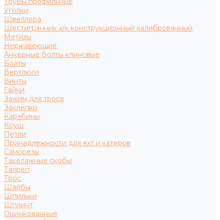
Трубы профильные
Уголки
Швеллера
Шестигранник х/к конструкционный калиброванный
Метизы
Нержавеющие
Анкерные болты клиновые
Болты
Вертлюги
Винты
Гайки
Зажим для троса
Заклёпки
Карабины
Коуш
Петли
Принадлежности для яхт и катеров
Саморезы
Такелажные скобы
Талреп
Трос
Шайбы
Шпильки
Шплинт
Оцинкованные