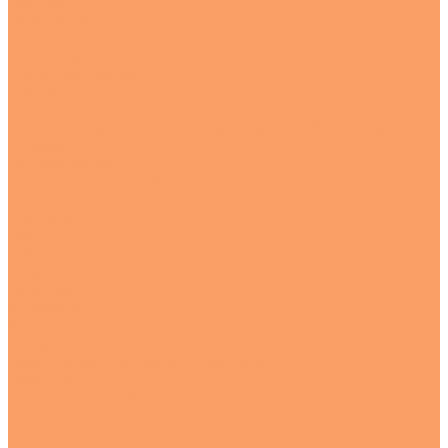
Полосы
Проволока
Сетка сварная
Трубы круглые
Трубы профильные
Уголки
Швеллера
Шестигранник х/к конструкционный калиброванный
Метизы
Нержавеющие
Анкерные болты клиновые
Болты
Вертлюги
Винты
Гайки
Зажим для троса
Заклёпки
Карабины
Коуш
Петли
Принадлежности для яхт и катеров
Саморезы
Такелажные скобы
Талреп
Трос