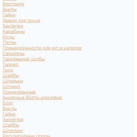
Вертлюги
Винты
Гайки
Зажим для троса
Заклёпки
Карабины
Коуш
Петли
Принадлежности для яхт и катеров
Саморезы
Такелажные скобы
Талреп
Трос
Шайбы
Шпильки
Шплинт
Оцинкованные
Анкерные болты клиновые
Болт
Винты
Гайки
Заклепки
Шайбы
Шпильки
Регулируемые опоры