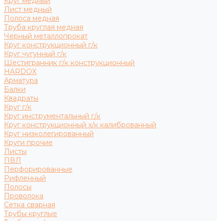
Круг медный
Лист медный
Полоса медная
Труба круглая медная
Черный металлопрокат
Круг конструкционный г/к
Круг чугунный г/к
Шестигранник г/к конструкционный
HARDOX
Арматура
Балки
Квадраты
Круг г/к
Круг инструментальный г/к
Круг конструкционный х/к калиброванный
Круг низколегированный
Круги прочие
Листы
ПВЛ
Перфорированные
Рифленный
Полосы
Проволока
Сетка сварная
Трубы круглые