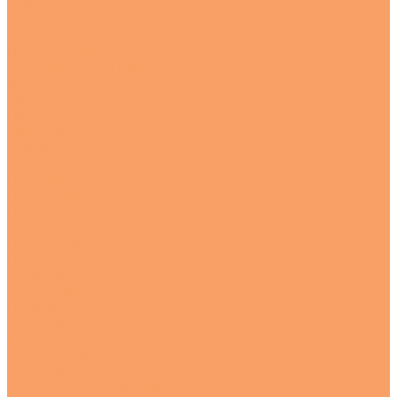
Шайбы
Шпильки
Шплинт
Оцинкованные
Анкерные болты клиновые
Болт
Винты
Гайки
Заклепки
Шайбы
Шпильки
Регулируемые опоры
О компании
Новости
Статьи
Наше производство
Проекты
Вакансии
Сотрудники
Политика конфиденциальности
Сертификаты
Услуги
Резка металлопроката
Рубка гильотиной
Резка ленточнопильным станком