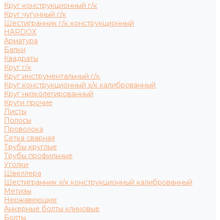
Круг конструкционный г/к
Круг чугунный г/к
Шестигранник г/к конструкционный
HARDOX
Арматура
Балки
Квадраты
Круг г/к
Круг инструментальный г/к
Круг конструкционный х/к калиброванный
Круг низколегированный
Круги прочие
Листы
Полосы
Проволока
Сетка сварная
Трубы круглые
Трубы профильные
Уголки
Швеллера
Шестигранник х/к конструкционный калиброванный
Метизы
Нержавеющие
Анкерные болты клиновые
Болты