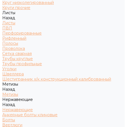
Круг низколегированный
Круги прочие
Листы
Назад
Листы
ПВЛ
Перфорированные
Рифленный
Полосы
Проволока
Сетка сварная
Трубы круглые
Трубы профильные
Уголки
Швеллера
Шестигранник х/к конструкционный калиброванный
Метизы
Назад
Метизы
Нержавеющие
Назад
Нержавеющие
Анкерные болты клиновые
Болты
Вертлюги