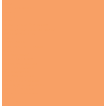
Куски
Перфорированные
Полосы
Рулоны
Сетка
Трубы круглые бесшовная
Трубы круглые электросварные
Трубы профильные
Уголки
Шестигранник
Цветной металлопрокат
Бронза
Круг бронзовый
Втулка бронзовая
Алюминий и дюраль
Круг алюминиевый
Круг дюралевый
Лист алюминиевый
Полоса алюминиевая
Труба круглая алюминиевая
Труба профильная
Уголок алюминиевый
Латунь
Круг латунный