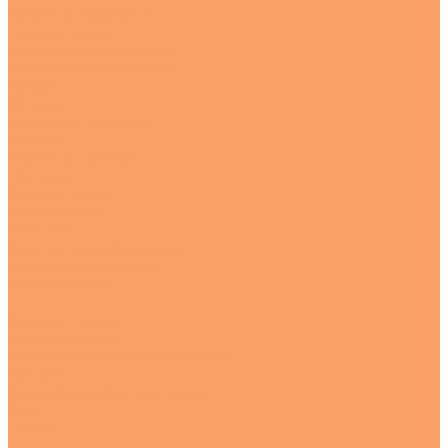
Сварка и шлифовка
Газовая сварка
Электродуговая сварка
Шлифовка материалов
Акции
Отзывы
Стоимость доставки
Помощь
Оплата и гарантия
Доставка
Вопрос - ответ
Возможности
Контакты
Контактная информация
Реквизиты компании
Задать вопрос
...
Каталог товаров
Металлопрокат
Нержавеющий металлопрокат
Квадрат
Комплектующие для перил
Круг
Листы
---