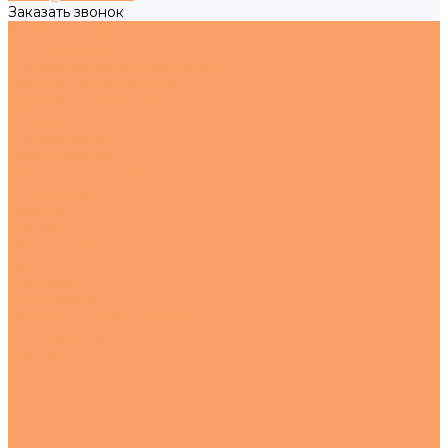
Заказать звонок
Каталог товаров
Металлопрокат
Нержавеющий металлопрокат
Цветной металлопрокат
Черный металлопрокат
Метизы
Нержавеющие
Оцинкованные
Регулируемые опоры
О компании
Новости
Статьи
Наше производство
Проекты
Вакансии
Сотрудники
Политика конфиденциальности
Сертификаты
Услуги