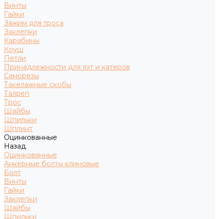
Винты
Гайки
Зажим для троса
Заклёпки
Карабины
Коуш
Петли
Принадлежности для яхт и катеров
Саморезы
Такелажные скобы
Талреп
Трос
Шайбы
Шпильки
Шплинт
Оцинкованные
Назад
Оцинкованные
Анкерные болты клиновые
Болт
Винты
Гайки
Заклепки
Шайбы
Шпильки