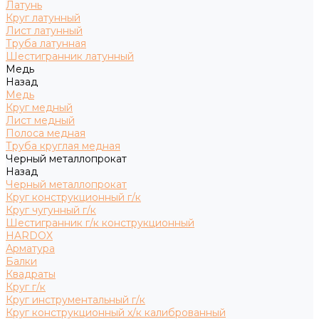
Латунь
Круг латунный
Лист латунный
Труба латунная
Шестигранник латунный
Медь
Назад
Медь
Круг медный
Лист медный
Полоса медная
Труба круглая медная
Черный металлопрокат
Назад
Черный металлопрокат
Круг конструкционный г/к
Круг чугунный г/к
Шестигранник г/к конструкционный
HARDOX
Арматура
Балки
Квадраты
Круг г/к
Круг инструментальный г/к
Круг конструкционный х/к калиброванный