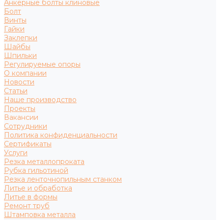
Анкерные болты клиновые
Болт
Винты
Гайки
Заклепки
Шайбы
Шпильки
Регулируемые опоры
О компании
Новости
Статьи
Наше производство
Проекты
Вакансии
Сотрудники
Политика конфиденциальности
Сертификаты
Услуги
Резка металлопроката
Рубка гильотиной
Резка ленточнопильным станком
Литье и обработка
Литье в формы
Ремонт труб
Штамповка металла