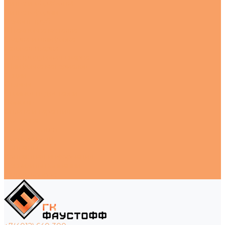
Литье и обработка
Литье в формы
Ремонт труб
Штамповка металла
Сварка и шлифовка
Газовая сварка
Электродуговая сварка
Шлифовка материалов
Акции
Отзывы
Стоимость доставки
Помощь
Оплата и гарантия
Доставка
Вопрос - ответ
Возможности
Контакты
Контактная информация
Реквизиты компании
Задать вопрос