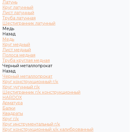
Латунь
Круг латунный
Лист латунный
Труба латунная
Шестигранник латунный
Медь
Назад
Медь
Круг медный
Лист медный
Полоса медная
Труба круглая медная
Черный металлопрокат
Назад
Черный металлопрокат
Круг конструкционный г/к
Круг чугунный г/к
Шестигранник г/к конструкционный
HARDOX
Арматура
Балки
Квадраты
Круг г/к
Круг инструментальный г/к
Круг конструкционный х/к калиброванный