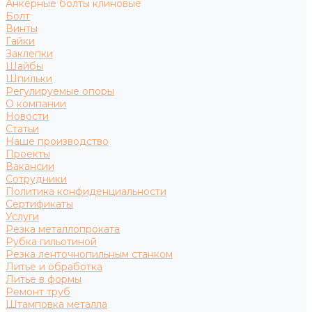
Анкерные болты клиновые
Болт
Винты
Гайки
Заклепки
Шайбы
Шпильки
Регулируемые опоры
О компании
Новости
Статьи
Наше производство
Проекты
Вакансии
Сотрудники
Политика конфиденциальности
Сертификаты
Услуги
Резка металлопроката
Рубка гильотиной
Резка ленточнопильным станком
Литье и обработка
Литье в формы
Ремонт труб
Штамповка металла