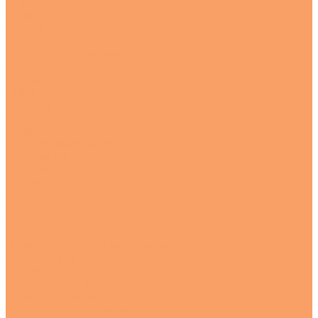
Шайбы
Шпильки
Шплинт
Оцинкованные
Анкерные болты клиновые
Болт
Винты
Гайки
Заклепки
Шайбы
Шпильки
Регулируемые опоры
О компании
Новости
Статьи
Наше производство
Проекты
Вакансии
Сотрудники
Политика конфиденциальности
Сертификаты
Услуги
Резка металлопроката
Рубка гильотиной
Резка ленточнопильным станком