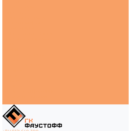
Литье и обработка
Литье в формы
Ремонт труб
Штамповка металла
Сварка и шлифовка
Газовая сварка
Электродуговая сварка
Шлифовка материалов
Акции
Отзывы
Стоимость доставки
Помощь
Оплата и гарантия
Доставка
Вопрос - ответ
Возможности
Контакты
Контактная информация
Реквизиты компании
Задать вопрос