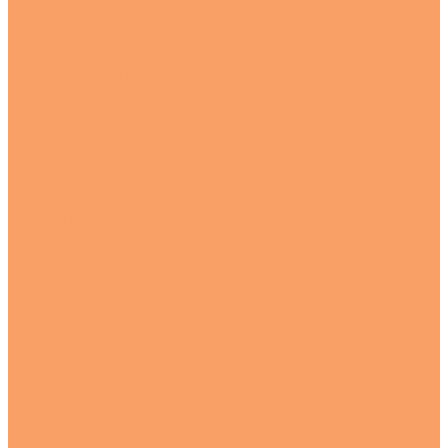
Полосы
Проволока
Сетка сварная
Трубы круглые
Трубы профильные
Уголки
Швеллера
Шестигранник х/к конструкционный калиброванный
Метизы
Нержавеющие
Анкерные болты клиновые
Болты
Вертлюги
Винты
Гайки
Зажим для троса
Заклёпки
Карабины
Коуш
Петли
Принадлежности для яхт и катеров
Саморезы
Такелажные скобы
Талреп
Трос