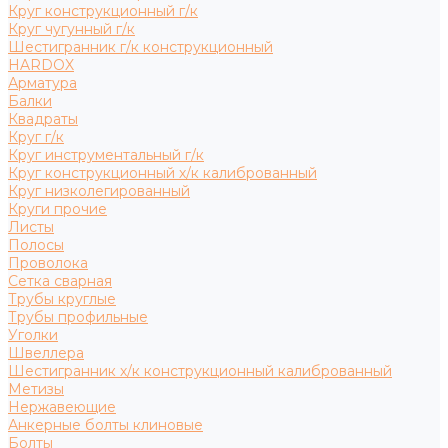
Круг конструкционный г/к
Круг чугунный г/к
Шестигранник г/к конструкционный
HARDOX
Арматура
Балки
Квадраты
Круг г/к
Круг инструментальный г/к
Круг конструкционный х/к калиброванный
Круг низколегированный
Круги прочие
Листы
Полосы
Проволока
Сетка сварная
Трубы круглые
Трубы профильные
Уголки
Швеллера
Шестигранник х/к конструкционный калиброванный
Метизы
Нержавеющие
Анкерные болты клиновые
Болты