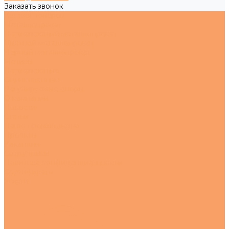
Заказать звонок
Каталог товаров
Металлопрокат
Нержавеющий металлопрокат
Цветной металлопрокат
Черный металлопрокат
Метизы
Нержавеющие
Оцинкованные
Регулируемые опоры
О компании
Новости
Статьи
Наше производство
Проекты
Вакансии
Сотрудники
Политика конфиденциальности
Сертификаты
Услуги