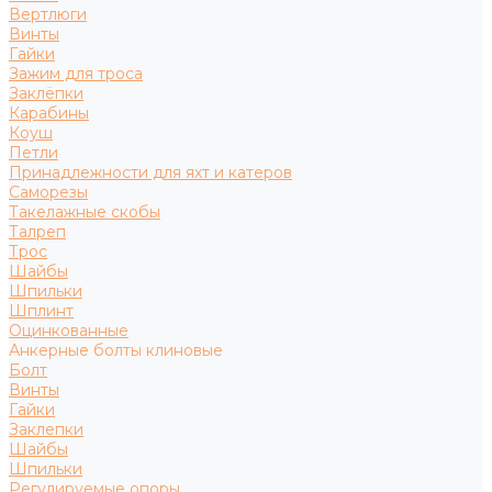
Вертлюги
Винты
Гайки
Зажим для троса
Заклёпки
Карабины
Коуш
Петли
Принадлежности для яхт и катеров
Саморезы
Такелажные скобы
Талреп
Трос
Шайбы
Шпильки
Шплинт
Оцинкованные
Анкерные болты клиновые
Болт
Винты
Гайки
Заклепки
Шайбы
Шпильки
Регулируемые опоры