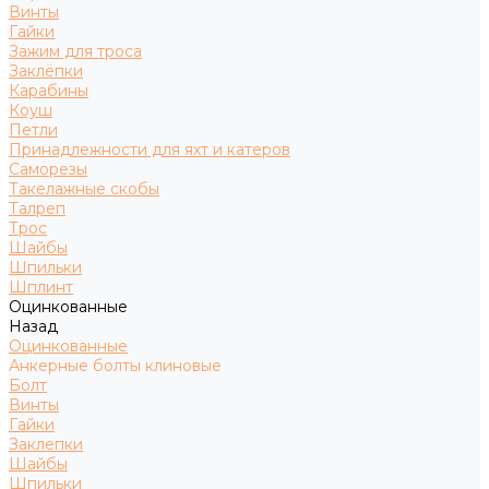
Винты
Гайки
Зажим для троса
Заклёпки
Карабины
Коуш
Петли
Принадлежности для яхт и катеров
Саморезы
Такелажные скобы
Талреп
Трос
Шайбы
Шпильки
Шплинт
Оцинкованные
Назад
Оцинкованные
Анкерные болты клиновые
Болт
Винты
Гайки
Заклепки
Шайбы
Шпильки