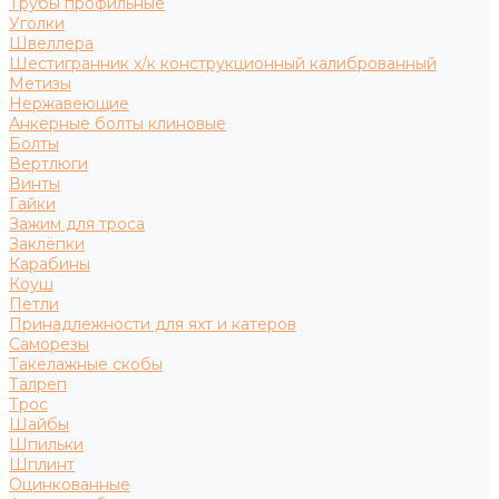
Трубы профильные
Уголки
Швеллера
Шестигранник х/к конструкционный калиброванный
Метизы
Нержавеющие
Анкерные болты клиновые
Болты
Вертлюги
Винты
Гайки
Зажим для троса
Заклёпки
Карабины
Коуш
Петли
Принадлежности для яхт и катеров
Саморезы
Такелажные скобы
Талреп
Трос
Шайбы
Шпильки
Шплинт
Оцинкованные