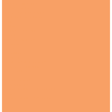
Сварка и шлифовка
Газовая сварка
Электродуговая сварка
Шлифовка материалов
Акции
Отзывы
Стоимость доставки
Помощь
Оплата и гарантия
Доставка
Вопрос - ответ
Возможности
Контакты
Контактная информация
Реквизиты компании
Задать вопрос
...
Каталог товаров
Металлопрокат
Нержавеющий металлопрокат
Квадрат
Комплектующие для перил
Круг
Листы
---