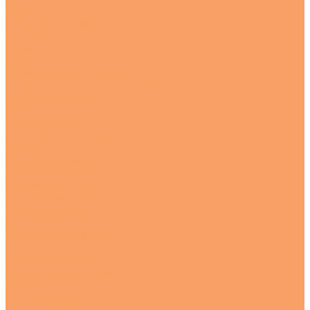
Куски
Перфорированные
Полосы
Рулоны
Сетка
Трубы круглые бесшовная
Трубы круглые электросварные
Трубы профильные
Уголки
Шестигранник
Цветной металлопрокат
Бронза
Круг бронзовый
Втулка бронзовая
Алюминий и дюраль
Круг алюминиевый
Круг дюралевый
Лист алюминиевый
Полоса алюминиевая
Труба круглая алюминиевая
Труба профильная
Уголок алюминиевый
Латунь
Круг латунный