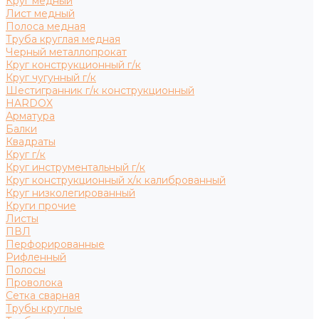
Круг медный
Лист медный
Полоса медная
Труба круглая медная
Черный металлопрокат
Круг конструкционный г/к
Круг чугунный г/к
Шестигранник г/к конструкционный
HARDOX
Арматура
Балки
Квадраты
Круг г/к
Круг инструментальный г/к
Круг конструкционный х/к калиброванный
Круг низколегированный
Круги прочие
Листы
ПВЛ
Перфорированные
Рифленный
Полосы
Проволока
Сетка сварная
Трубы круглые