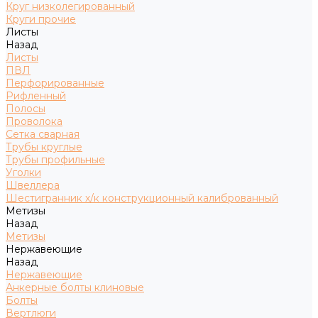
Круг низколегированный
Круги прочие
Листы
Назад
Листы
ПВЛ
Перфорированные
Рифленный
Полосы
Проволока
Сетка сварная
Трубы круглые
Трубы профильные
Уголки
Швеллера
Шестигранник х/к конструкционный калиброванный
Метизы
Назад
Метизы
Нержавеющие
Назад
Нержавеющие
Анкерные болты клиновые
Болты
Вертлюги