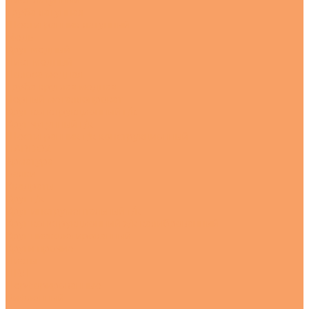
Лист латунный
Труба латунная
Шестигранник латунный
Медь
Круг медный
Лист медный
Полоса медная
Труба круглая медная
Черный металлопрокат
Круг конструкционный г/к
Круг чугунный г/к
Шестигранник г/к конструкционный
HARDOX
Арматура
Балки
Квадраты
Круг г/к
Круг инструментальный г/к
Круг конструкционный х/к калиброванный
Круг низколегированный
Круги прочие
Листы
ПВЛ
Перфорированные
Рифленный