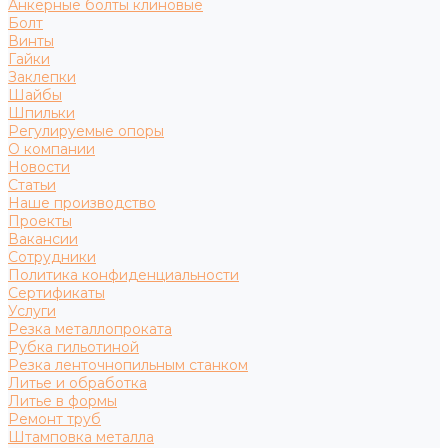
Анкерные болты клиновые
Болт
Винты
Гайки
Заклепки
Шайбы
Шпильки
Регулируемые опоры
О компании
Новости
Статьи
Наше производство
Проекты
Вакансии
Сотрудники
Политика конфиденциальности
Сертификаты
Услуги
Резка металлопроката
Рубка гильотиной
Резка ленточнопильным станком
Литье и обработка
Литье в формы
Ремонт труб
Штамповка металла