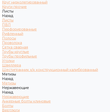
Круг низколегированный
Круги прочие
Листы
Назад
Листы
ПВЛ
Перфорированные
Рифленный
Полосы
Проволока
Сетка сварная
Трубы круглые
Трубы профильные
Уголки
Швеллера
Шестигранник х/к конструкционный калиброванный
Метизы
Назад
Метизы
Нержавеющие
Назад
Нержавеющие
Анкерные болты клиновые
Болты
Вертлюги