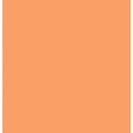
Куски
Перфорированные
Полосы
Рулоны
Сетка
Трубы круглые бесшовная
Трубы круглые электросварные
Трубы профильные
Уголки
Шестигранник
Цветной металлопрокат
Бронза
Круг бронзовый
Втулка бронзовая
Алюминий и дюраль
Круг алюминиевый
Круг дюралевый
Лист алюминиевый
Полоса алюминиевая
Труба круглая алюминиевая
Труба профильная
Уголок алюминиевый
Латунь
Круг латунный