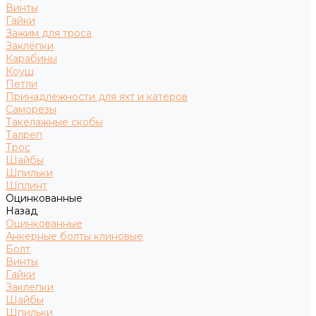
Винты
Гайки
Зажим для троса
Заклёпки
Карабины
Коуш
Петли
Принадлежности для яхт и катеров
Саморезы
Такелажные скобы
Талреп
Трос
Шайбы
Шпильки
Шплинт
Оцинкованные
Назад
Оцинкованные
Анкерные болты клиновые
Болт
Винты
Гайки
Заклепки
Шайбы
Шпильки