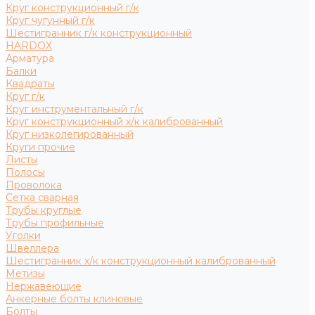
Круг конструкционный г/к
Круг чугунный г/к
Шестигранник г/к конструкционный
HARDOX
Арматура
Балки
Квадраты
Круг г/к
Круг инструментальный г/к
Круг конструкционный х/к калиброванный
Круг низколегированный
Круги прочие
Листы
Полосы
Проволока
Сетка сварная
Трубы круглые
Трубы профильные
Уголки
Швеллера
Шестигранник х/к конструкционный калиброванный
Метизы
Нержавеющие
Анкерные болты клиновые
Болты