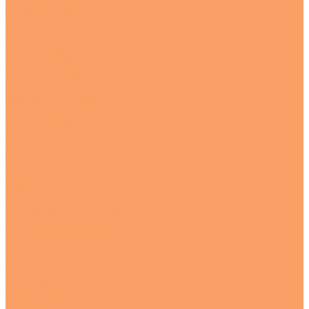
Лист латунный
Труба латунная
Шестигранник латунный
Медь
Круг медный
Лист медный
Полоса медная
Труба круглая медная
Черный металлопрокат
Круг конструкционный г/к
Круг чугунный г/к
Шестигранник г/к конструкционный
HARDOX
Арматура
Балки
Квадраты
Круг г/к
Круг инструментальный г/к
Круг конструкционный х/к калиброванный
Круг низколегированный
Круги прочие
Листы
ПВЛ
Перфорированные
Рифленный