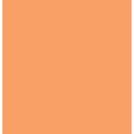
Полосы
Проволока
Сетка сварная
Трубы круглые
Трубы профильные
Уголки
Швеллера
Шестигранник х/к конструкционный калиброванный
Метизы
Нержавеющие
Анкерные болты клиновые
Болты
Вертлюги
Винты
Гайки
Зажим для троса
Заклёпки
Карабины
Коуш
Петли
Принадлежности для яхт и катеров
Саморезы
Такелажные скобы
Талреп
Трос