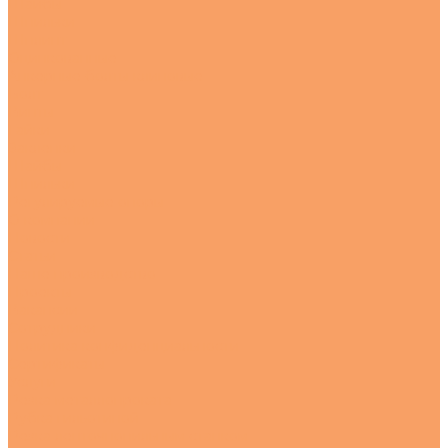
Шайбы
Шпильки
Шплинт
Оцинкованные
Анкерные болты клиновые
Болт
Винты
Гайки
Заклепки
Шайбы
Шпильки
Регулируемые опоры
О компании
Новости
Статьи
Наше производство
Проекты
Вакансии
Сотрудники
Политика конфиденциальности
Сертификаты
Услуги
Резка металлопроката
Рубка гильотиной
Резка ленточнопильным станком