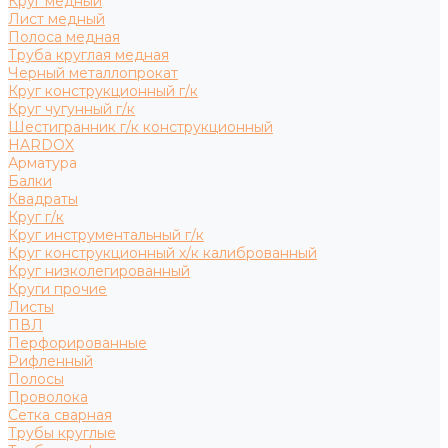
Круг медный
Лист медный
Полоса медная
Труба круглая медная
Черный металлопрокат
Круг конструкционный г/к
Круг чугунный г/к
Шестигранник г/к конструкционный
HARDOX
Арматура
Балки
Квадраты
Круг г/к
Круг инструментальный г/к
Круг конструкционный х/к калиброванный
Круг низколегированный
Круги прочие
Листы
ПВЛ
Перфорированные
Рифленный
Полосы
Проволока
Сетка сварная
Трубы круглые