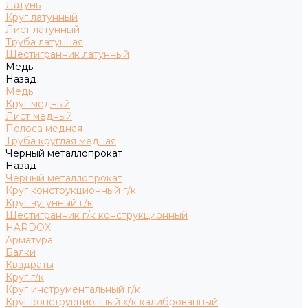
Латунь
Круг латунный
Лист латунный
Труба латунная
Шестигранник латунный
Медь
Назад
Медь
Круг медный
Лист медный
Полоса медная
Труба круглая медная
Черный металлопрокат
Назад
Черный металлопрокат
Круг конструкционный г/к
Круг чугунный г/к
Шестигранник г/к конструкционный
HARDOX
Арматура
Балки
Квадраты
Круг г/к
Круг инструментальный г/к
Круг конструкционный х/к калиброванный