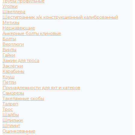
Трубы профильные
Уголки
Швеллера
Шестигранник х/к конструкционный калиброванный
Метизы
Нержавеющие
Анкерные болты клиновые
Болты
Вертлюги
Винты
Гайки
Зажим для троса
Заклёпки
Карабины
Коуш
Петли
Принадлежности для яхт и катеров
Саморезы
Такелажные скобы
Талреп
Трос
Шайбы
Шпильки
Шплинт
Оцинкованные