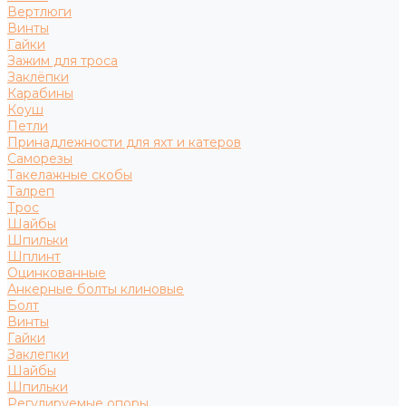
Вертлюги
Винты
Гайки
Зажим для троса
Заклёпки
Карабины
Коуш
Петли
Принадлежности для яхт и катеров
Саморезы
Такелажные скобы
Талреп
Трос
Шайбы
Шпильки
Шплинт
Оцинкованные
Анкерные болты клиновые
Болт
Винты
Гайки
Заклепки
Шайбы
Шпильки
Регулируемые опоры