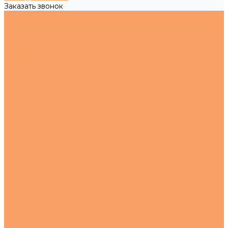
Заказать звонок
Каталог товаров
Металлопрокат
Нержавеющий металлопрокат
Цветной металлопрокат
Черный металлопрокат
Метизы
Нержавеющие
Оцинкованные
Регулируемые опоры
О компании
Новости
Статьи
Наше производство
Проекты
Вакансии
Сотрудники
Политика конфиденциальности
Сертификаты
Услуги