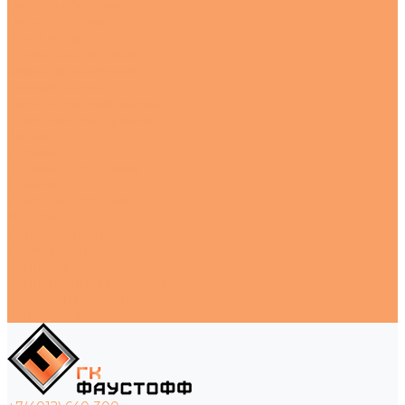
Литье и обработка
Литье в формы
Ремонт труб
Штамповка металла
Сварка и шлифовка
Газовая сварка
Электродуговая сварка
Шлифовка материалов
Акции
Отзывы
Стоимость доставки
Помощь
Оплата и гарантия
Доставка
Вопрос - ответ
Возможности
Контакты
Контактная информация
Реквизиты компании
Задать вопрос