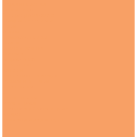
Сварка и шлифовка
Газовая сварка
Электродуговая сварка
Шлифовка материалов
Акции
Отзывы
Стоимость доставки
Помощь
Оплата и гарантия
Доставка
Вопрос - ответ
Возможности
Контакты
Контактная информация
Реквизиты компании
Задать вопрос
...
Каталог товаров
Металлопрокат
Нержавеющий металлопрокат
Квадрат
Комплектующие для перил
Круг
Листы
---