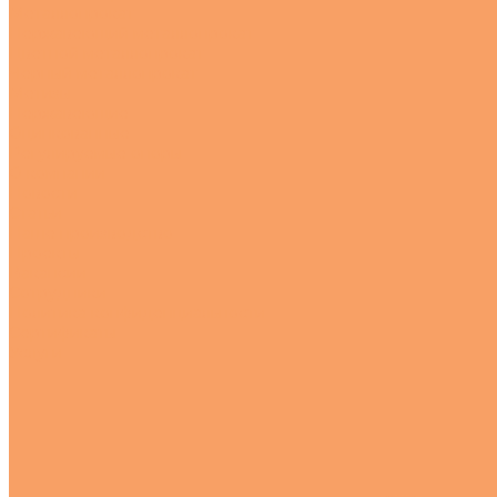
Металлопрокат
Нержавеющий металлопрокат
Цветной металлопрокат
Черный металлопрокат
Метизы
Нержавеющие
Оцинкованные
Регулируемые опоры
О компании
Новости
Статьи
Наше производство
Проекты
Вакансии
Сотрудники
Политика конфиденциальности
Сертификаты
Услуги