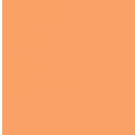
Металлопрокат
Нержавеющий металлопрокат
Цветной металлопрокат
Черный металлопрокат
Метизы
Нержавеющие
Оцинкованные
Регулируемые опоры
О компании
Новости
Статьи
Наше производство
Проекты
Вакансии
Сотрудники
Политика конфиденциальности
Сертификаты
Услуги