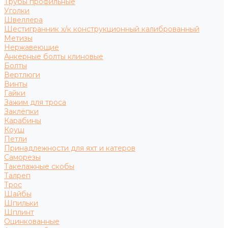
Трубы профильные
Уголки
Швеллера
Шестигранник х/к конструкционный калиброванный
Метизы
Нержавеющие
Анкерные болты клиновые
Болты
Вертлюги
Винты
Гайки
Зажим для троса
Заклёпки
Карабины
Коуш
Петли
Принадлежности для яхт и катеров
Саморезы
Такелажные скобы
Талреп
Трос
Шайбы
Шпильки
Шплинт
Оцинкованные