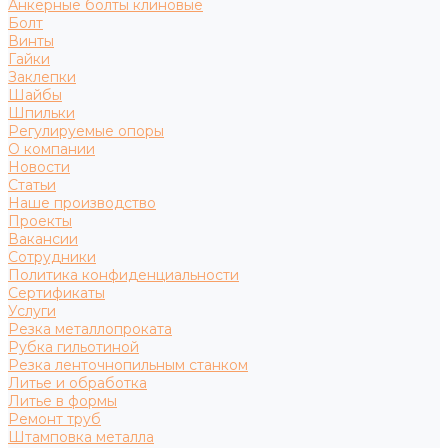
Анкерные болты клиновые
Болт
Винты
Гайки
Заклепки
Шайбы
Шпильки
Регулируемые опоры
О компании
Новости
Статьи
Наше производство
Проекты
Вакансии
Сотрудники
Политика конфиденциальности
Сертификаты
Услуги
Резка металлопроката
Рубка гильотиной
Резка ленточнопильным станком
Литье и обработка
Литье в формы
Ремонт труб
Штамповка металла