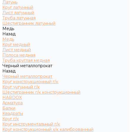
Латунь
Круг латунный
Лист латунный
Труба латунная
Шестигранник латунный
Медь
Назад
Медь
Круг медный
Лист медный
Полоса медная
Труба круглая медная
Черный металлопрокат
Назад
Черный металлопрокат
Круг конструкционный г/к
Круг чугунный г/к
Шестигранник г/к конструкционный
HARDOX
Арматура
Балки
Квадраты
Круг г/к
Круг инструментальный г/к
Круг конструкционный х/к калиброванный