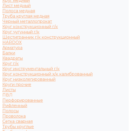
Круг медный
Лист медный
Полоса медная
Труба круглая медная
Черный металлопрокат
Круг конструкционный г/к
Круг чугунный г/к
Шестигранник г/к конструкционный
HARDOX
Арматура
Балки
Квадраты
Круг г/к
Круг инструментальный г/к
Круг конструкционный х/к калиброванный
Круг низколегированный
Круги прочие
Листы
ПВЛ
Перфорированные
Рифленный
Полосы
Проволока
Сетка сварная
Трубы круглые