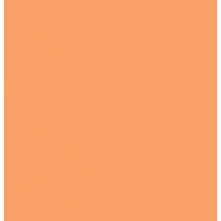
Лист латунный
Труба латунная
Шестигранник латунный
Медь
Круг медный
Лист медный
Полоса медная
Труба круглая медная
Черный металлопрокат
Круг конструкционный г/к
Круг чугунный г/к
Шестигранник г/к конструкционный
HARDOX
Арматура
Балки
Квадраты
Круг г/к
Круг инструментальный г/к
Круг конструкционный х/к калиброванный
Круг низколегированный
Круги прочие
Листы
ПВЛ
Перфорированные
Рифленный