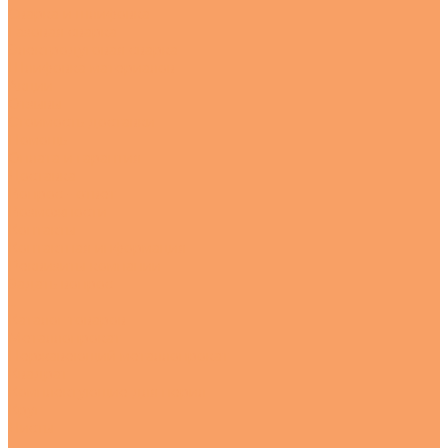
Сварка и шлифовка
Газовая сварка
Электродуговая сварка
Шлифовка материалов
Акции
Отзывы
Стоимость доставки
Помощь
Оплата и гарантия
Доставка
Вопрос - ответ
Возможности
Контакты
Контактная информация
Реквизиты компании
Задать вопрос
...
Каталог товаров
Металлопрокат
Нержавеющий металлопрокат
Квадрат
Комплектующие для перил
Круг
Листы
---