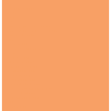
Куски
Перфорированные
Полосы
Рулоны
Сетка
Трубы круглые бесшовная
Трубы круглые электросварные
Трубы профильные
Уголки
Шестигранник
Цветной металлопрокат
Бронза
Круг бронзовый
Втулка бронзовая
Алюминий и дюраль
Круг алюминиевый
Круг дюралевый
Лист алюминиевый
Полоса алюминиевая
Труба круглая алюминиевая
Труба профильная
Уголок алюминиевый
Латунь
Круг латунный