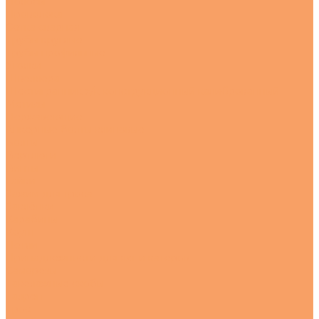
Полосы
Проволока
Сетка сварная
Трубы круглые
Трубы профильные
Уголки
Швеллера
Шестигранник х/к конструкционный калиброванный
Метизы
Нержавеющие
Анкерные болты клиновые
Болты
Вертлюги
Винты
Гайки
Зажим для троса
Заклёпки
Карабины
Коуш
Петли
Принадлежности для яхт и катеров
Саморезы
Такелажные скобы
Талреп
Трос