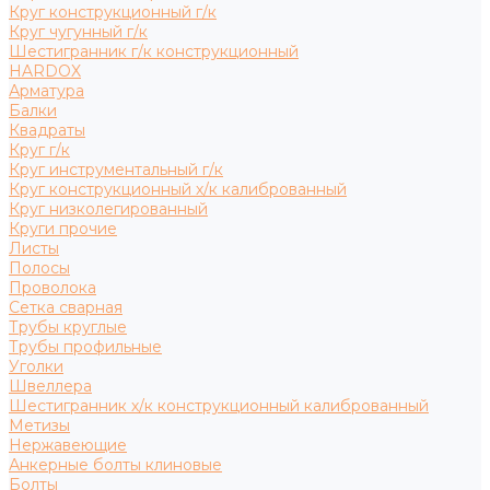
Круг конструкционный г/к
Круг чугунный г/к
Шестигранник г/к конструкционный
HARDOX
Арматура
Балки
Квадраты
Круг г/к
Круг инструментальный г/к
Круг конструкционный х/к калиброванный
Круг низколегированный
Круги прочие
Листы
Полосы
Проволока
Сетка сварная
Трубы круглые
Трубы профильные
Уголки
Швеллера
Шестигранник х/к конструкционный калиброванный
Метизы
Нержавеющие
Анкерные болты клиновые
Болты