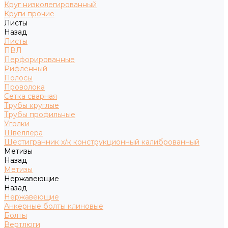
Круг низколегированный
Круги прочие
Листы
Назад
Листы
ПВЛ
Перфорированные
Рифленный
Полосы
Проволока
Сетка сварная
Трубы круглые
Трубы профильные
Уголки
Швеллера
Шестигранник х/к конструкционный калиброванный
Метизы
Назад
Метизы
Нержавеющие
Назад
Нержавеющие
Анкерные болты клиновые
Болты
Вертлюги