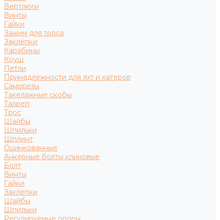
Вертлюги
Винты
Гайки
Зажим для троса
Заклёпки
Карабины
Коуш
Петли
Принадлежности для яхт и катеров
Саморезы
Такелажные скобы
Талреп
Трос
Шайбы
Шпильки
Шплинт
Оцинкованные
Анкерные болты клиновые
Болт
Винты
Гайки
Заклепки
Шайбы
Шпильки
Регулируемые опоры