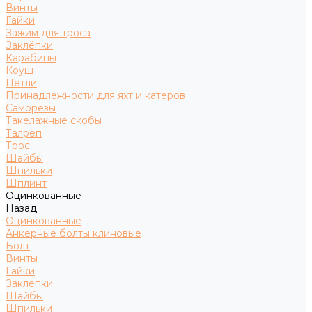
Винты
Гайки
Зажим для троса
Заклёпки
Карабины
Коуш
Петли
Принадлежности для яхт и катеров
Саморезы
Такелажные скобы
Талреп
Трос
Шайбы
Шпильки
Шплинт
Оцинкованные
Назад
Оцинкованные
Анкерные болты клиновые
Болт
Винты
Гайки
Заклепки
Шайбы
Шпильки