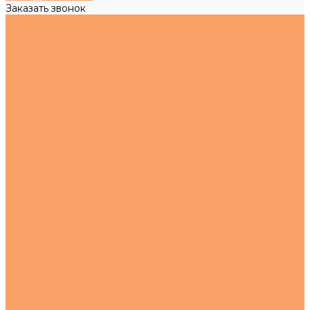
Заказать звонок
Каталог товаров
Металлопрокат
Нержавеющий металлопрокат
Цветной металлопрокат
Черный металлопрокат
Метизы
Нержавеющие
Оцинкованные
Регулируемые опоры
О компании
Новости
Статьи
Наше производство
Проекты
Вакансии
Сотрудники
Политика конфиденциальности
Сертификаты
Услуги