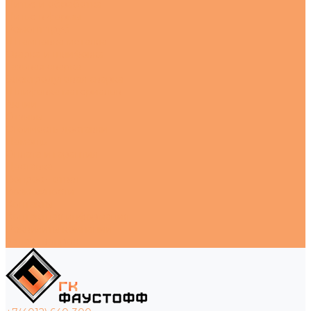
Литье и обработка
Литье в формы
Ремонт труб
Штамповка металла
Сварка и шлифовка
Газовая сварка
Электродуговая сварка
Шлифовка материалов
Акции
Отзывы
Стоимость доставки
Помощь
Оплата и гарантия
Доставка
Вопрос - ответ
Возможности
Контакты
Контактная информация
Реквизиты компании
Задать вопрос