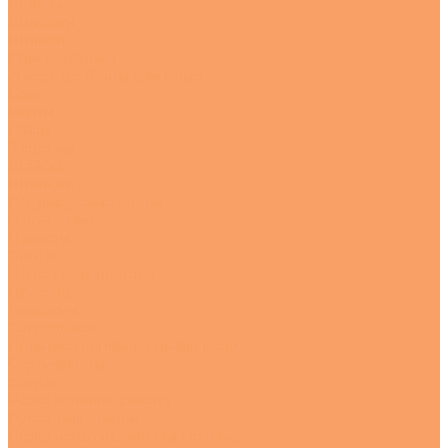
Шайбы
Шпильки
Шплинт
Оцинкованные
Анкерные болты клиновые
Болт
Винты
Гайки
Заклепки
Шайбы
Шпильки
Регулируемые опоры
О компании
Новости
Статьи
Наше производство
Проекты
Вакансии
Сотрудники
Политика конфиденциальности
Сертификаты
Услуги
Резка металлопроката
Рубка гильотиной
Резка ленточнопильным станком