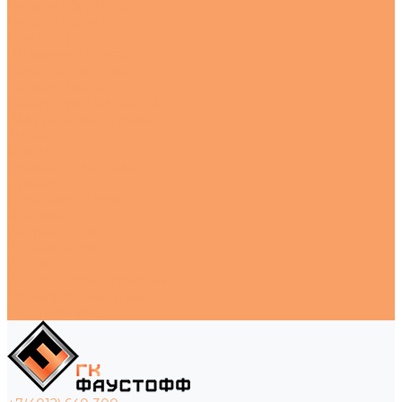
Литье и обработка
Литье в формы
Ремонт труб
Штамповка металла
Сварка и шлифовка
Газовая сварка
Электродуговая сварка
Шлифовка материалов
Акции
Отзывы
Стоимость доставки
Помощь
Оплата и гарантия
Доставка
Вопрос - ответ
Возможности
Контакты
Контактная информация
Реквизиты компании
Задать вопрос