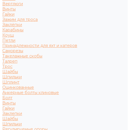
Вертлюги
Винты
Гайки
Зажим для троса
Заклёпки
Карабины
Коуш
Петли
Принадлежности для яхт и катеров
Саморезы
Такелажные скобы
Талреп
Трос
Шайбы
Шпильки
Шплинт
Оцинкованные
Анкерные болты клиновые
Болт
Винты
Гайки
Заклепки
Шайбы
Шпильки
Регулируемые опоры