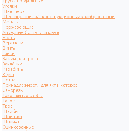
Трубы профильные
Уголки
Швеллера
Шестигранник х/к конструкционный калиброванный
Метизы
Нержавеющие
Анкерные болты клиновые
Болты
Вертлюги
Винты
Гайки
Зажим для троса
Заклёпки
Карабины
Коуш
Петли
Принадлежности для яхт и катеров
Саморезы
Такелажные скобы
Талреп
Трос
Шайбы
Шпильки
Шплинт
Оцинкованные