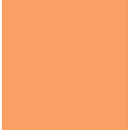
Шайбы
Шпильки
Шплинт
Оцинкованные
Анкерные болты клиновые
Болт
Винты
Гайки
Заклепки
Шайбы
Шпильки
Регулируемые опоры
О компании
Новости
Статьи
Наше производство
Проекты
Вакансии
Сотрудники
Политика конфиденциальности
Сертификаты
Услуги
Резка металлопроката
Рубка гильотиной
Резка ленточнопильным станком