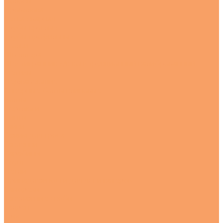
Полосы
Проволока
Сетка сварная
Трубы круглые
Трубы профильные
Уголки
Швеллера
Шестигранник х/к конструкционный калиброванный
Метизы
Нержавеющие
Анкерные болты клиновые
Болты
Вертлюги
Винты
Гайки
Зажим для троса
Заклёпки
Карабины
Коуш
Петли
Принадлежности для яхт и катеров
Саморезы
Такелажные скобы
Талреп
Трос