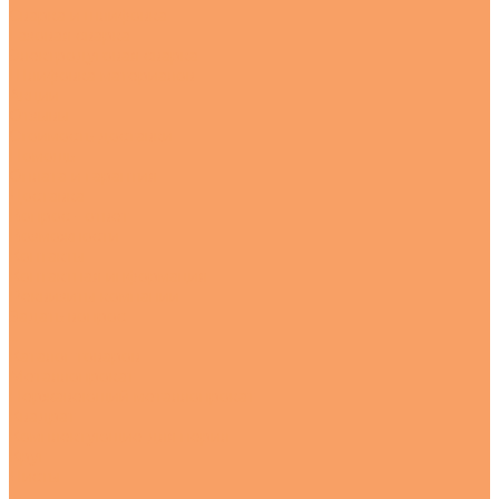
Сварка и шлифовка
Газовая сварка
Электродуговая сварка
Шлифовка материалов
Акции
Отзывы
Стоимость доставки
Помощь
Оплата и гарантия
Доставка
Вопрос - ответ
Возможности
Контакты
Контактная информация
Реквизиты компании
Задать вопрос
...
Каталог товаров
Металлопрокат
Нержавеющий металлопрокат
Квадрат
Комплектующие для перил
Круг
Листы
---