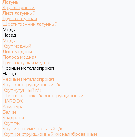
Латунь
Круг латунный
Лист латунный
Труба латунная
Шестигранник латунный
Медь
Назад
Медь
Круг медный
Лист медный
Полоса медная
Труба круглая медная
Черный металлопрокат
Назад
Черный металлопрокат
Круг конструкционный г/к
Круг чугунный г/к
Шестигранник г/к конструкционный
HARDOX
Арматура
Балки
Квадраты
Круг г/к
Круг инструментальный г/к
Круг конструкционный х/к калиброванный