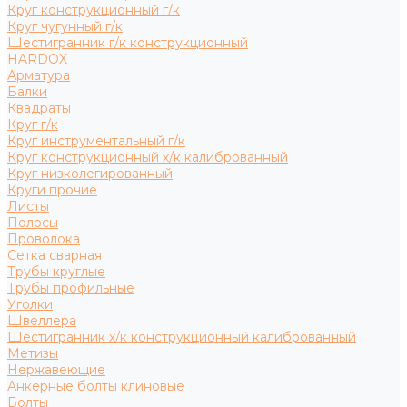
Круг конструкционный г/к
Круг чугунный г/к
Шестигранник г/к конструкционный
HARDOX
Арматура
Балки
Квадраты
Круг г/к
Круг инструментальный г/к
Круг конструкционный х/к калиброванный
Круг низколегированный
Круги прочие
Листы
Полосы
Проволока
Сетка сварная
Трубы круглые
Трубы профильные
Уголки
Швеллера
Шестигранник х/к конструкционный калиброванный
Метизы
Нержавеющие
Анкерные болты клиновые
Болты