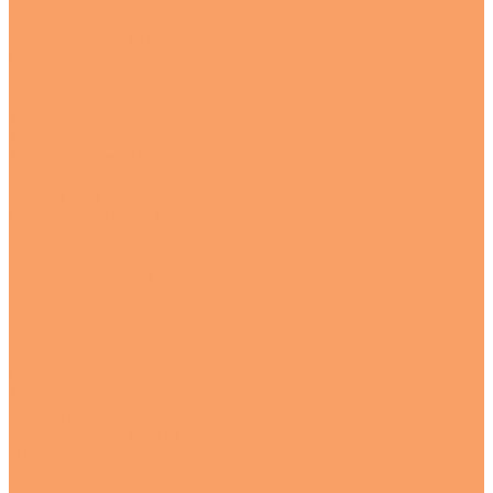
Куски
Перфорированные
Полосы
Рулоны
Сетка
Трубы круглые бесшовная
Трубы круглые электросварные
Трубы профильные
Уголки
Шестигранник
Цветной металлопрокат
Бронза
Круг бронзовый
Втулка бронзовая
Алюминий и дюраль
Круг алюминиевый
Круг дюралевый
Лист алюминиевый
Полоса алюминиевая
Труба круглая алюминиевая
Труба профильная
Уголок алюминиевый
Латунь
Круг латунный