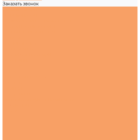
Заказать звонок
Каталог товаров
Металлопрокат
Нержавеющий металлопрокат
Цветной металлопрокат
Черный металлопрокат
Метизы
Нержавеющие
Оцинкованные
Регулируемые опоры
О компании
Новости
Статьи
Наше производство
Проекты
Вакансии
Сотрудники
Политика конфиденциальности
Сертификаты
Услуги