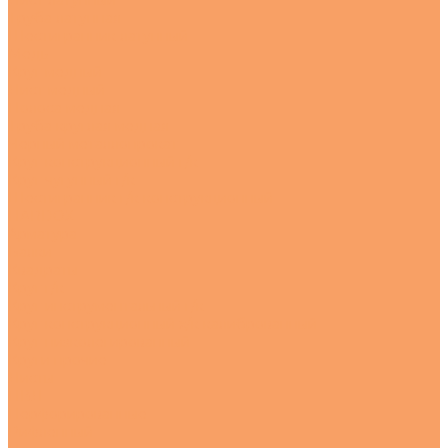
Лист латунный
Труба латунная
Шестигранник латунный
Медь
Круг медный
Лист медный
Полоса медная
Труба круглая медная
Черный металлопрокат
Круг конструкционный г/к
Круг чугунный г/к
Шестигранник г/к конструкционный
HARDOX
Арматура
Балки
Квадраты
Круг г/к
Круг инструментальный г/к
Круг конструкционный х/к калиброванный
Круг низколегированный
Круги прочие
Листы
ПВЛ
Перфорированные
Рифленный