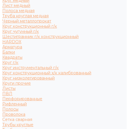
Круг медный
Лист медный
Полоса медная
Труба круглая медная
Черный металлопрокат
Круг конструкционный г/к
Круг чугунный г/к
Шестигранник г/к конструкционный
HARDOX
Арматура
Балки
Квадраты
Круг г/к
Круг инструментальный г/к
Круг конструкционный х/к калиброванный
Круг низколегированный
Круги прочие
Листы
ПВЛ
Перфорированные
Рифленный
Полосы
Проволока
Сетка сварная
Трубы круглые