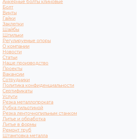
Анкерные болты клиновые
Болт
Винты
Гайки
Заклепки
Шайбы
Шпильки
Регулируемые опоры
О компании
Новости
Статьи
Наше производство
Проекты
Вакансии
Сотрудники
Политика конфиденциальности
Сертификаты
Услуги
Резка металлопроката
Рубка гильотиной
Резка ленточнопильным станком
Литье и обработка
Литье в формы
Ремонт труб
Штамповка металла