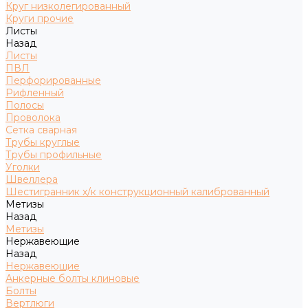
Круг низколегированный
Круги прочие
Листы
Назад
Листы
ПВЛ
Перфорированные
Рифленный
Полосы
Проволока
Сетка сварная
Трубы круглые
Трубы профильные
Уголки
Швеллера
Шестигранник х/к конструкционный калиброванный
Метизы
Назад
Метизы
Нержавеющие
Назад
Нержавеющие
Анкерные болты клиновые
Болты
Вертлюги