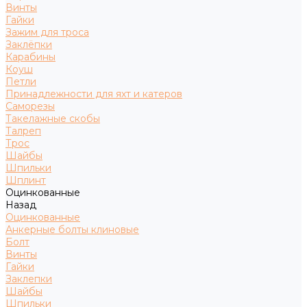
Винты
Гайки
Зажим для троса
Заклёпки
Карабины
Коуш
Петли
Принадлежности для яхт и катеров
Саморезы
Такелажные скобы
Талреп
Трос
Шайбы
Шпильки
Шплинт
Оцинкованные
Назад
Оцинкованные
Анкерные болты клиновые
Болт
Винты
Гайки
Заклепки
Шайбы
Шпильки