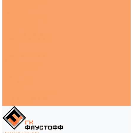
Литье и обработка
Литье в формы
Ремонт труб
Штамповка металла
Сварка и шлифовка
Газовая сварка
Электродуговая сварка
Шлифовка материалов
Акции
Отзывы
Стоимость доставки
Помощь
Оплата и гарантия
Доставка
Вопрос - ответ
Возможности
Контакты
Контактная информация
Реквизиты компании
Задать вопрос