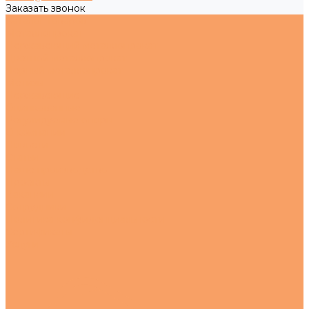
Заказать звонок
Каталог товаров
Металлопрокат
Нержавеющий металлопрокат
Цветной металлопрокат
Черный металлопрокат
Метизы
Нержавеющие
Оцинкованные
Регулируемые опоры
О компании
Новости
Статьи
Наше производство
Проекты
Вакансии
Сотрудники
Политика конфиденциальности
Сертификаты
Услуги