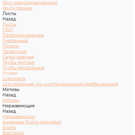
Круг низколегированный
Круги прочие
Листы
Назад
Листы
ПВЛ
Перфорированные
Рифленный
Полосы
Проволока
Сетка сварная
Трубы круглые
Трубы профильные
Уголки
Швеллера
Шестигранник х/к конструкционный калиброванный
Метизы
Назад
Метизы
Нержавеющие
Назад
Нержавеющие
Анкерные болты клиновые
Болты
Вертлюги