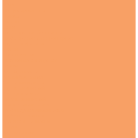
Куски
Перфорированные
Полосы
Рулоны
Сетка
Трубы круглые бесшовная
Трубы круглые электросварные
Трубы профильные
Уголки
Шестигранник
Цветной металлопрокат
Бронза
Круг бронзовый
Втулка бронзовая
Алюминий и дюраль
Круг алюминиевый
Круг дюралевый
Лист алюминиевый
Полоса алюминиевая
Труба круглая алюминиевая
Труба профильная
Уголок алюминиевый
Латунь
Круг латунный