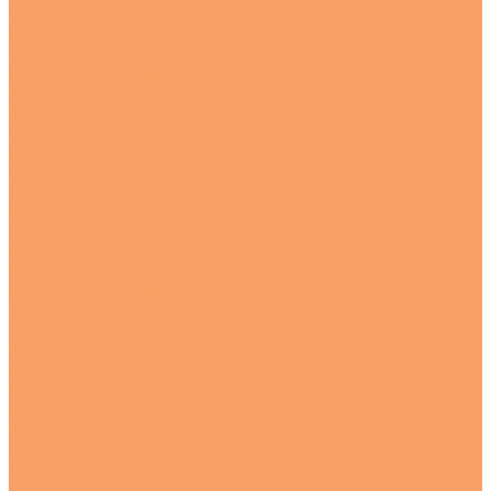
Сварка и шлифовка
Газовая сварка
Электродуговая сварка
Шлифовка материалов
Акции
Отзывы
Стоимость доставки
Помощь
Оплата и гарантия
Доставка
Вопрос - ответ
Возможности
Контакты
Контактная информация
Реквизиты компании
Задать вопрос
...
Каталог товаров
Металлопрокат
Нержавеющий металлопрокат
Квадрат
Комплектующие для перил
Круг
Листы
---