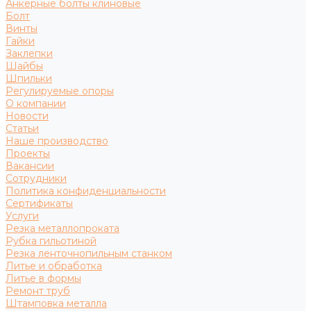
Анкерные болты клиновые
Болт
Винты
Гайки
Заклепки
Шайбы
Шпильки
Регулируемые опоры
О компании
Новости
Статьи
Наше производство
Проекты
Вакансии
Сотрудники
Политика конфиденциальности
Сертификаты
Услуги
Резка металлопроката
Рубка гильотиной
Резка ленточнопильным станком
Литье и обработка
Литье в формы
Ремонт труб
Штамповка металла