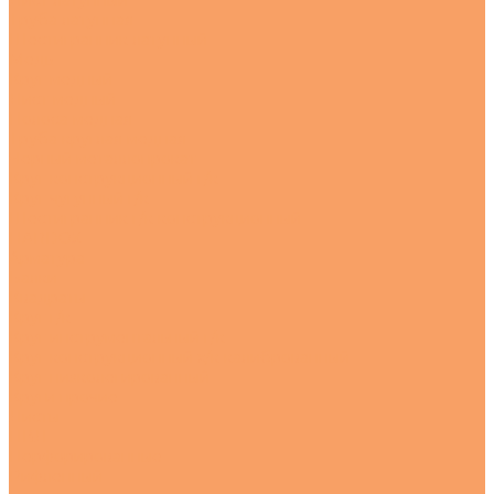
Лист латунный
Труба латунная
Шестигранник латунный
Медь
Круг медный
Лист медный
Полоса медная
Труба круглая медная
Черный металлопрокат
Круг конструкционный г/к
Круг чугунный г/к
Шестигранник г/к конструкционный
HARDOX
Арматура
Балки
Квадраты
Круг г/к
Круг инструментальный г/к
Круг конструкционный х/к калиброванный
Круг низколегированный
Круги прочие
Листы
ПВЛ
Перфорированные
Рифленный