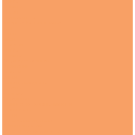
Шайбы
Шпильки
Шплинт
Оцинкованные
Анкерные болты клиновые
Болт
Винты
Гайки
Заклепки
Шайбы
Шпильки
Регулируемые опоры
О компании
Новости
Статьи
Наше производство
Проекты
Вакансии
Сотрудники
Политика конфиденциальности
Сертификаты
Услуги
Резка металлопроката
Рубка гильотиной
Резка ленточнопильным станком