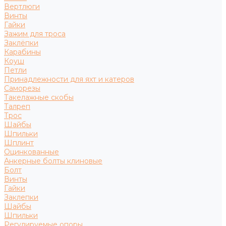
Вертлюги
Винты
Гайки
Зажим для троса
Заклёпки
Карабины
Коуш
Петли
Принадлежности для яхт и катеров
Саморезы
Такелажные скобы
Талреп
Трос
Шайбы
Шпильки
Шплинт
Оцинкованные
Анкерные болты клиновые
Болт
Винты
Гайки
Заклепки
Шайбы
Шпильки
Регулируемые опоры