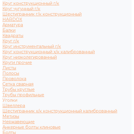
Круг конструкционный г/к
Круг чугунный г/к
Шестигранник г/к конструкционный
HARDOX
Арматура
Балки
Квадраты
Круг г/к
Круг инструментальный г/к
Круг конструкционный х/к калиброванный
Круг низколегированный
Круги прочие
Листы
Полосы
Проволока
Сетка сварная
Трубы круглые
Трубы профильные
Уголки
Швеллера
Шестигранник х/к конструкционный калиброванный
Метизы
Нержавеющие
Анкерные болты клиновые
Болты