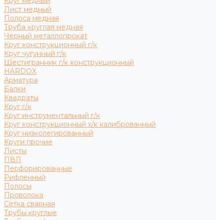
Круг медный
Лист медный
Полоса медная
Труба круглая медная
Черный металлопрокат
Круг конструкционный г/к
Круг чугунный г/к
Шестигранник г/к конструкционный
HARDOX
Арматура
Балки
Квадраты
Круг г/к
Круг инструментальный г/к
Круг конструкционный х/к калиброванный
Круг низколегированный
Круги прочие
Листы
ПВЛ
Перфорированные
Рифленный
Полосы
Проволока
Сетка сварная
Трубы круглые