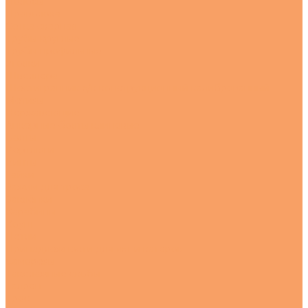
Полосы
Проволока
Сетка сварная
Трубы круглые
Трубы профильные
Уголки
Швеллера
Шестигранник х/к конструкционный калиброванный
Метизы
Нержавеющие
Анкерные болты клиновые
Болты
Вертлюги
Винты
Гайки
Зажим для троса
Заклёпки
Карабины
Коуш
Петли
Принадлежности для яхт и катеров
Саморезы
Такелажные скобы
Талреп
Трос