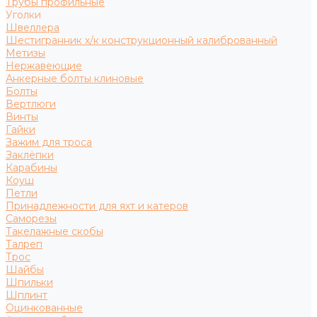
Трубы профильные
Уголки
Швеллера
Шестигранник х/к конструкционный калиброванный
Метизы
Нержавеющие
Анкерные болты клиновые
Болты
Вертлюги
Винты
Гайки
Зажим для троса
Заклёпки
Карабины
Коуш
Петли
Принадлежности для яхт и катеров
Саморезы
Такелажные скобы
Талреп
Трос
Шайбы
Шпильки
Шплинт
Оцинкованные