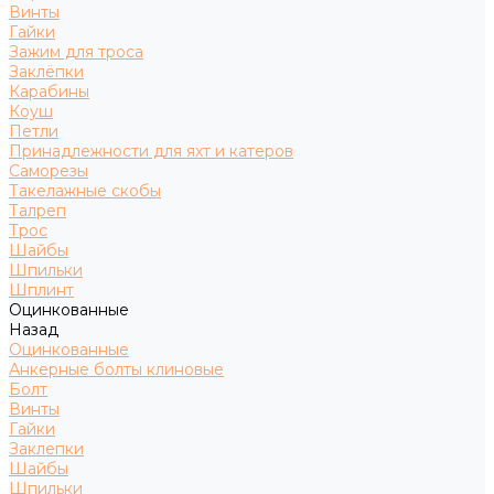
Винты
Гайки
Зажим для троса
Заклёпки
Карабины
Коуш
Петли
Принадлежности для яхт и катеров
Саморезы
Такелажные скобы
Талреп
Трос
Шайбы
Шпильки
Шплинт
Оцинкованные
Назад
Оцинкованные
Анкерные болты клиновые
Болт
Винты
Гайки
Заклепки
Шайбы
Шпильки