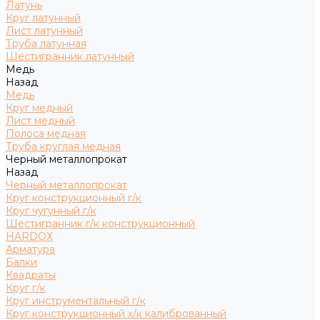
Латунь
Круг латунный
Лист латунный
Труба латунная
Шестигранник латунный
Медь
Назад
Медь
Круг медный
Лист медный
Полоса медная
Труба круглая медная
Черный металлопрокат
Назад
Черный металлопрокат
Круг конструкционный г/к
Круг чугунный г/к
Шестигранник г/к конструкционный
HARDOX
Арматура
Балки
Квадраты
Круг г/к
Круг инструментальный г/к
Круг конструкционный х/к калиброванный