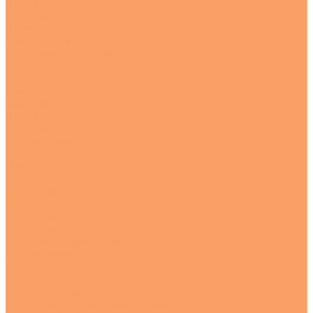
Шайбы
Шпильки
Шплинт
Оцинкованные
Анкерные болты клиновые
Болт
Винты
Гайки
Заклепки
Шайбы
Шпильки
Регулируемые опоры
О компании
Новости
Статьи
Наше производство
Проекты
Вакансии
Сотрудники
Политика конфиденциальности
Сертификаты
Услуги
Резка металлопроката
Рубка гильотиной
Резка ленточнопильным станком