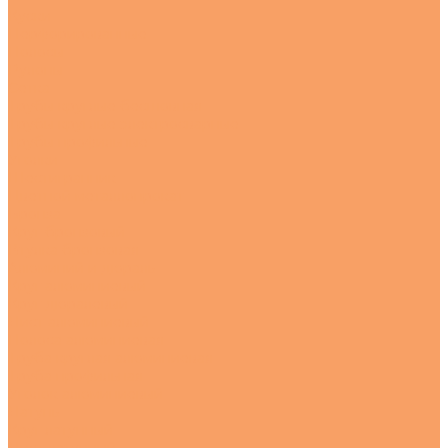
Куски
Перфорированные
Полосы
Рулоны
Сетка
Трубы круглые бесшовная
Трубы круглые электросварные
Трубы профильные
Уголки
Шестигранник
Цветной металлопрокат
Бронза
Круг бронзовый
Втулка бронзовая
Алюминий и дюраль
Круг алюминиевый
Круг дюралевый
Лист алюминиевый
Полоса алюминиевая
Труба круглая алюминиевая
Труба профильная
Уголок алюминиевый
Латунь
Круг латунный