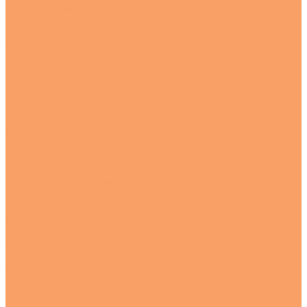
Сварка и шлифовка
Газовая сварка
Электродуговая сварка
Шлифовка материалов
Акции
Отзывы
Стоимость доставки
Помощь
Оплата и гарантия
Доставка
Вопрос - ответ
Возможности
Контакты
Контактная информация
Реквизиты компании
Задать вопрос
...
Каталог товаров
Металлопрокат
Нержавеющий металлопрокат
Квадрат
Комплектующие для перил
Круг
Листы
---