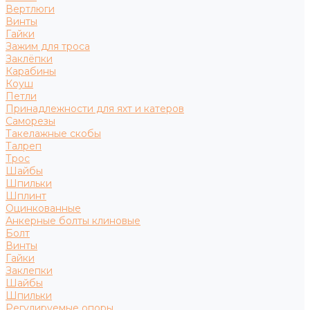
Вертлюги
Винты
Гайки
Зажим для троса
Заклёпки
Карабины
Коуш
Петли
Принадлежности для яхт и катеров
Саморезы
Такелажные скобы
Талреп
Трос
Шайбы
Шпильки
Шплинт
Оцинкованные
Анкерные болты клиновые
Болт
Винты
Гайки
Заклепки
Шайбы
Шпильки
Регулируемые опоры