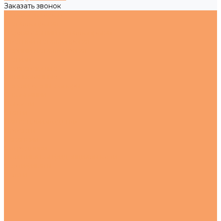
Заказать звонок
Каталог товаров
Металлопрокат
Нержавеющий металлопрокат
Цветной металлопрокат
Черный металлопрокат
Метизы
Нержавеющие
Оцинкованные
Регулируемые опоры
О компании
Новости
Статьи
Наше производство
Проекты
Вакансии
Сотрудники
Политика конфиденциальности
Сертификаты
Услуги