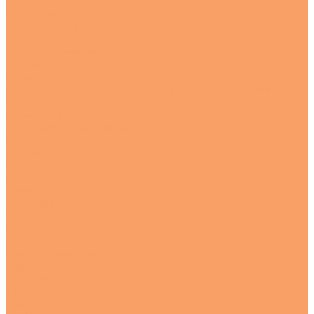
Полосы
Проволока
Сетка сварная
Трубы круглые
Трубы профильные
Уголки
Швеллера
Шестигранник х/к конструкционный калиброванный
Метизы
Нержавеющие
Анкерные болты клиновые
Болты
Вертлюги
Винты
Гайки
Зажим для троса
Заклёпки
Карабины
Коуш
Петли
Принадлежности для яхт и катеров
Саморезы
Такелажные скобы
Талреп
Трос