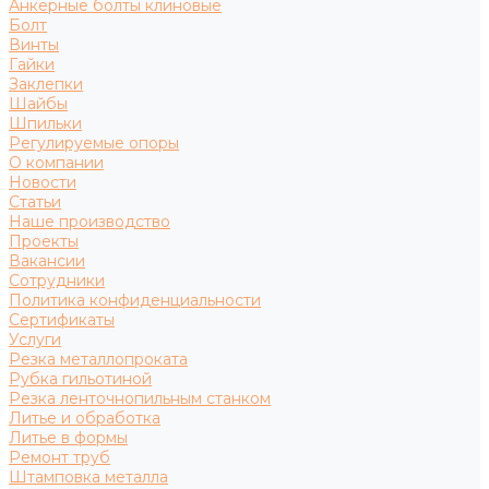
Анкерные болты клиновые
Болт
Винты
Гайки
Заклепки
Шайбы
Шпильки
Регулируемые опоры
О компании
Новости
Статьи
Наше производство
Проекты
Вакансии
Сотрудники
Политика конфиденциальности
Сертификаты
Услуги
Резка металлопроката
Рубка гильотиной
Резка ленточнопильным станком
Литье и обработка
Литье в формы
Ремонт труб
Штамповка металла