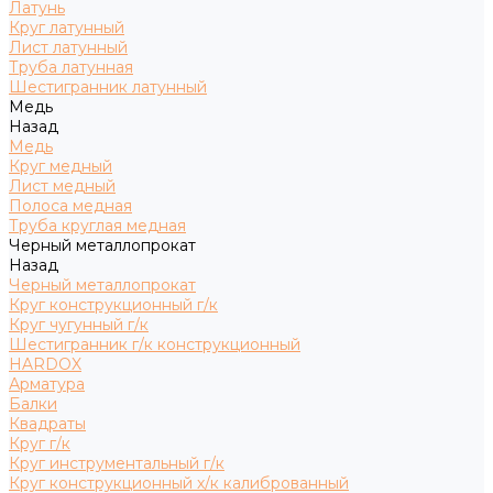
Латунь
Круг латунный
Лист латунный
Труба латунная
Шестигранник латунный
Медь
Назад
Медь
Круг медный
Лист медный
Полоса медная
Труба круглая медная
Черный металлопрокат
Назад
Черный металлопрокат
Круг конструкционный г/к
Круг чугунный г/к
Шестигранник г/к конструкционный
HARDOX
Арматура
Балки
Квадраты
Круг г/к
Круг инструментальный г/к
Круг конструкционный х/к калиброванный