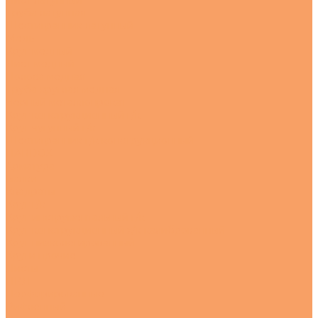
Лист латунный
Труба латунная
Шестигранник латунный
Медь
Круг медный
Лист медный
Полоса медная
Труба круглая медная
Черный металлопрокат
Круг конструкционный г/к
Круг чугунный г/к
Шестигранник г/к конструкционный
HARDOX
Арматура
Балки
Квадраты
Круг г/к
Круг инструментальный г/к
Круг конструкционный х/к калиброванный
Круг низколегированный
Круги прочие
Листы
ПВЛ
Перфорированные
Рифленный