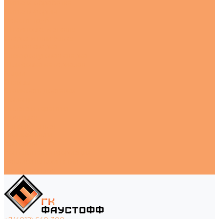
Литье и обработка
Литье в формы
Ремонт труб
Штамповка металла
Сварка и шлифовка
Газовая сварка
Электродуговая сварка
Шлифовка материалов
Акции
Отзывы
Стоимость доставки
Помощь
Оплата и гарантия
Доставка
Вопрос - ответ
Возможности
Контакты
Контактная информация
Реквизиты компании
Задать вопрос