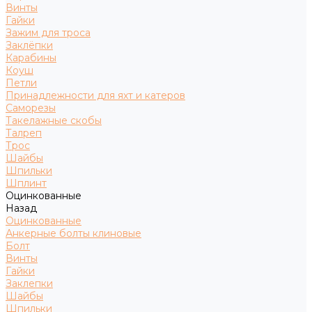
Винты
Гайки
Зажим для троса
Заклёпки
Карабины
Коуш
Петли
Принадлежности для яхт и катеров
Саморезы
Такелажные скобы
Талреп
Трос
Шайбы
Шпильки
Шплинт
Оцинкованные
Назад
Оцинкованные
Анкерные болты клиновые
Болт
Винты
Гайки
Заклепки
Шайбы
Шпильки