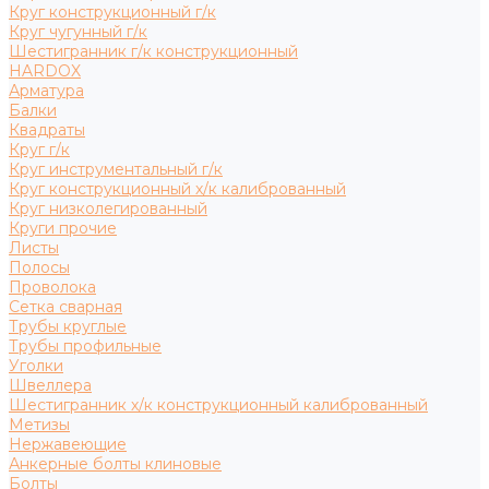
Круг конструкционный г/к
Круг чугунный г/к
Шестигранник г/к конструкционный
HARDOX
Арматура
Балки
Квадраты
Круг г/к
Круг инструментальный г/к
Круг конструкционный х/к калиброванный
Круг низколегированный
Круги прочие
Листы
Полосы
Проволока
Сетка сварная
Трубы круглые
Трубы профильные
Уголки
Швеллера
Шестигранник х/к конструкционный калиброванный
Метизы
Нержавеющие
Анкерные болты клиновые
Болты