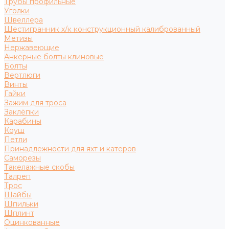
Трубы профильные
Уголки
Швеллера
Шестигранник х/к конструкционный калиброванный
Метизы
Нержавеющие
Анкерные болты клиновые
Болты
Вертлюги
Винты
Гайки
Зажим для троса
Заклёпки
Карабины
Коуш
Петли
Принадлежности для яхт и катеров
Саморезы
Такелажные скобы
Талреп
Трос
Шайбы
Шпильки
Шплинт
Оцинкованные