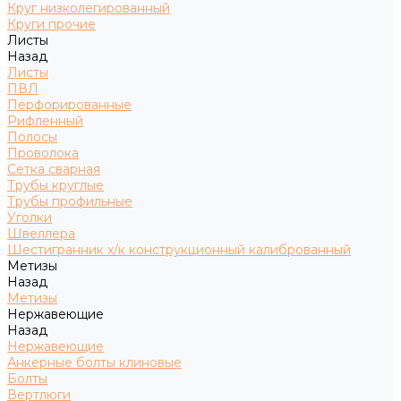
Круг низколегированный
Круги прочие
Листы
Назад
Листы
ПВЛ
Перфорированные
Рифленный
Полосы
Проволока
Сетка сварная
Трубы круглые
Трубы профильные
Уголки
Швеллера
Шестигранник х/к конструкционный калиброванный
Метизы
Назад
Метизы
Нержавеющие
Назад
Нержавеющие
Анкерные болты клиновые
Болты
Вертлюги