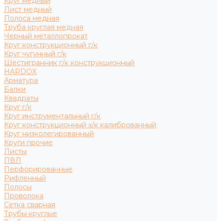
Круг медный
Лист медный
Полоса медная
Труба круглая медная
Черный металлопрокат
Круг конструкционный г/к
Круг чугунный г/к
Шестигранник г/к конструкционный
HARDOX
Арматура
Балки
Квадраты
Круг г/к
Круг инструментальный г/к
Круг конструкционный х/к калиброванный
Круг низколегированный
Круги прочие
Листы
ПВЛ
Перфорированные
Рифленный
Полосы
Проволока
Сетка сварная
Трубы круглые