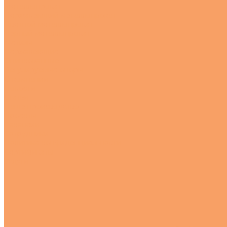
Металлопрокат
Нержавеющий металлопрокат
Цветной металлопрокат
Черный металлопрокат
Метизы
Нержавеющие
Оцинкованные
Регулируемые опоры
О компании
Новости
Статьи
Наше производство
Проекты
Вакансии
Сотрудники
Политика конфиденциальности
Сертификаты
Услуги